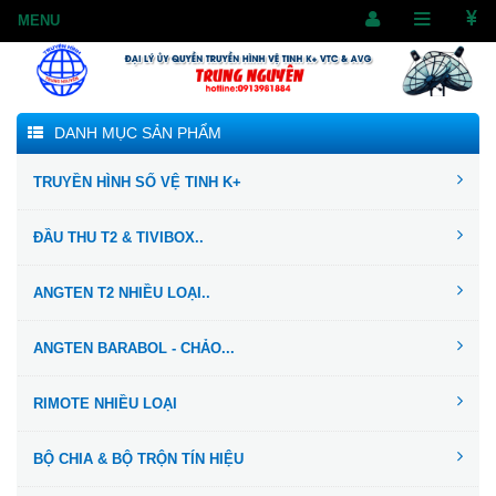
DANH MỤC SẢN PHẨM
TRUYỀN HÌNH SỐ VỆ TINH K+
ĐẦU THU T2 & TIVIBOX..
ANGTEN T2 NHIỀU LOẠI..
ANGTEN BARABOL - CHẢO...
RIMOTE NHIỀU LOẠI
BỘ CHIA & BỘ TRỘN TÍN HIỆU