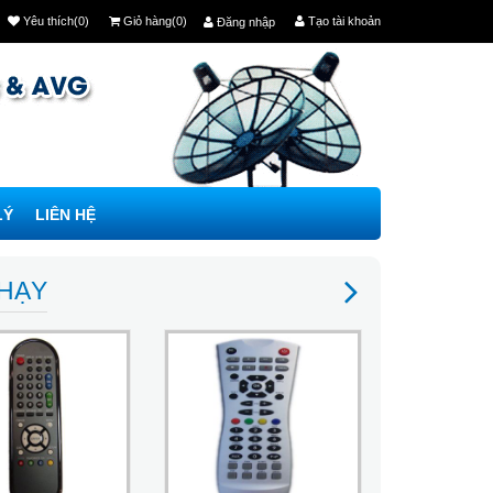
Yêu thích(0)
Giỏ hàng(0)
Tạo tài khoản
Đăng nhập
LÝ
LIÊN HỆ
CHẠY