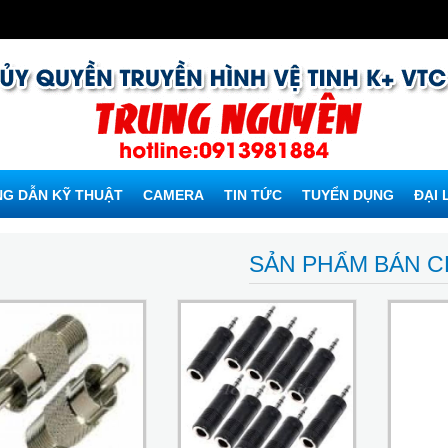
G DẪN KỸ THUẬT
CAMERA
TIN TỨC
TUYỂN DỤNG
ĐẠI 
SẢN PHẨM BÁN 