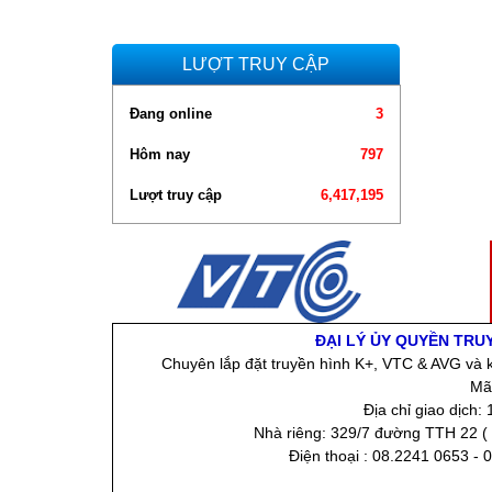
LƯỢT TRUY CẬP
Đang online
3
Hôm nay
797
Lượt truy cập
6,417,195
ĐẠI LÝ ỦY QUYỀN TRU
Chuyên lắp đặt truyền hình K+, VTC & AVG và k
Mã
Địa chỉ giao dịch
Nhà riêng: 329/7 đường TTH 22 ( 
Điện thoại : 08.2241 0653 - 