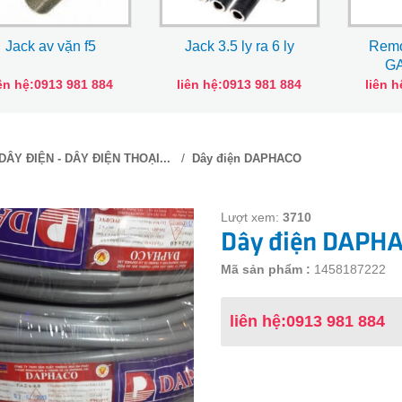
Jack av vặn f5
Jack 3.5 ly ra 6 ly
Remo
G
iên hệ:0913 981 884
liên hệ:0913 981 884
liên 
/
DÂY ĐIỆN - DÂY ĐIỆN THOẠI...
Dây điện DAPHACO
Lượt xem:
3710
Dây điện DAPH
Mã sản phẩm :
1458187222
liên hệ:0913 981 884