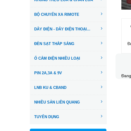
BỘ CHUYỂN XA RIMOTE
DÂY ĐIỆN - DÂY ĐIỆN THOẠI...
ĐÈN SẠT THẮP SÁNG
Đ
Ổ CẮM ĐIỆN NHIỀU LOẠI
PIN 2A,3A & 9V
Đang
LNB KU & CBAND
NHIỀU SẢN LIÊN QUANG
TUYỂN DỤNG