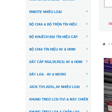
RIMOTE NHIỀU LOẠI
l
BỘ CHIA & BỘ TRỘN TÍN HIỆU
BỘ KHUẾCH ĐẠI TÍN HIỆU CÁP
/
BỘ CHIA TÍN HIỆU AV & HDMI
DÂY CÁP RG6,59,RG11 AV & HDMI
DÂY LOA - AV & MICRO
JACK TIVI,ADSL,AV NHIỀU LOẠI
KHUNG TREO LCD-TIVI & MÁY CHIẾU
KHUNG TREO LOA & CHÂN LOA