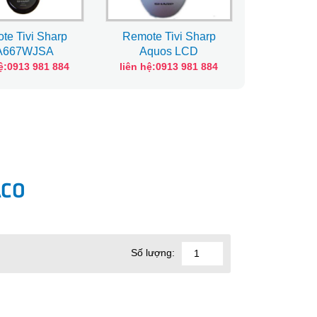
te Tivi Sharp
Remote Tivi Sharp
Remote T
A667WJSA
Aquos LCD
GA52
hệ:0913 981 884
liên hệ:0913 981 884
liên hệ:0
ACO
Số lượng: