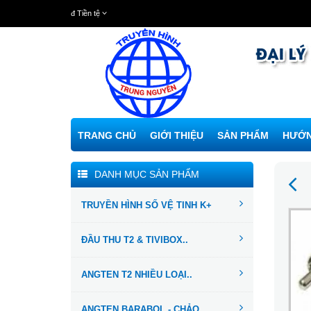
đ
Tiền tệ
TRANG CHỦ
GIỚI THIỆU
SẢN PHẨM
HƯỚN
DANH MỤC SẢN PHẨM
TRUYỀN HÌNH SỐ VỆ TINH K+
ĐẦU THU T2 & TIVIBOX..
ANGTEN T2 NHIỀU LOẠI..
ANGTEN BARABOL - CHẢO...