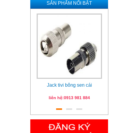
SẢN PHẨM NỔI BẬT
Jack tivi bông sen cái
Remot
liên hệ:0913 981 884
Giá