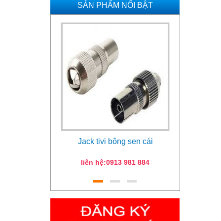
SẢN PHẨM NỔI BẬT
Jack tivi bông sen cái
Remot
liên hệ:0913 981 884
Giá