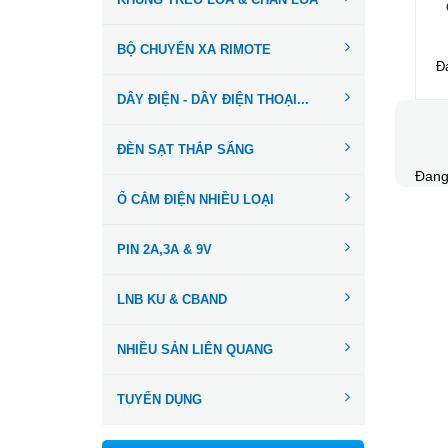
BỘ CHUYỂN XA RIMOTE
Đ
DÂY ĐIỆN - DÂY ĐIỆN THOẠI...
ĐÈN SẠT THẮP SÁNG
Đang
Ổ CẮM ĐIỆN NHIỀU LOẠI
PIN 2A,3A & 9V
LNB KU & CBAND
NHIỀU SẢN LIÊN QUANG
TUYỂN DỤNG