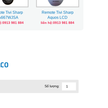
te Tivi Sharp
Remote Tivi Sharp
Remote T
A667WJSA
Aquos LCD
GA52
hệ:0913 981 884
liên hệ:0913 981 884
liên hệ:0
ACO
Số lượng: