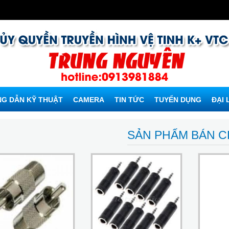
G DẪN KỸ THUẬT
CAMERA
TIN TỨC
TUYỂN DỤNG
ĐẠI 
SẢN PHẨM BÁN 