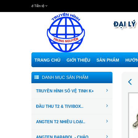
đ
Tiền tệ
TRANG CHỦ
GIỚI THIỆU
SẢN PHẨM
HƯỚN
DANH MỤC SẢN PHẨM
TRUYỀN HÌNH SỐ VỆ TINH K+
ĐẦU THU T2 & TIVIBOX..
ANGTEN T2 NHIỀU LOẠI..
ANGTEN BARABOL - CHẢO...