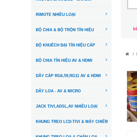
RIMOTE NHIỀU LOẠI
l
BỘ CHIA & BỘ TRỘN TÍN HIỆU
BỘ KHUẾCH ĐẠI TÍN HIỆU CÁP
/
BỘ CHIA TÍN HIỆU AV & HDMI
DÂY CÁP RG6,59,RG11 AV & HDMI
DÂY LOA - AV & MICRO
JACK TIVI,ADSL,AV NHIỀU LOẠI
KHUNG TREO LCD-TIVI & MÁY CHIẾU
KHUNG TREO LOA & CHÂN LOA