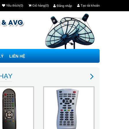
Yêu thích(0)
Giỏ hàng(0)
Tạo tài khoản
Đăng nhập
LÝ
LIÊN HỆ
CHẠY