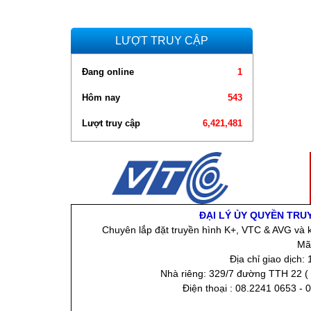
LƯỢT TRUY CẬP
Đang online
1
Hôm nay
543
Lượt truy cập
6,421,481
ĐẠI LÝ ỦY QUYỀN TRU
Chuyên lắp đặt truyền hình K+, VTC & AVG và k
Mã
Địa chỉ giao dịch
Nhà riêng: 329/7 đường TTH 22 ( 
Điện thoại : 08.2241 0653 - 