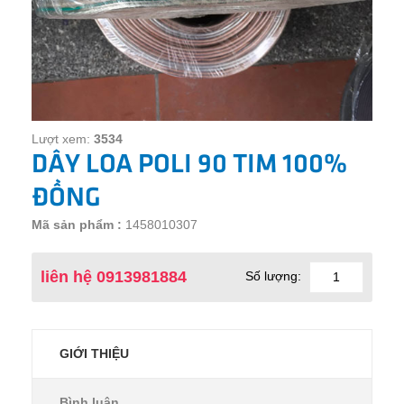
Lượt xem:
3534
DÂY LOA POLI 90 TIM 100%
ĐỒNG
Mã sản phẩm :
1458010307
liên hệ 0913981884
Số lượng:
GIỚI THIỆU
Bình luận