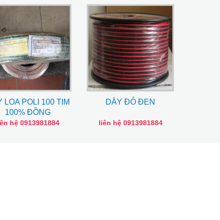
 LOA POLI 100 TIM
DÂY ĐỎ ĐEN
100% ĐỒNG
iên hệ 0913981884
liên hệ 0913981884
e VTC HD09
Remote VTC HD07
 liên hệ
Giá liên hệ