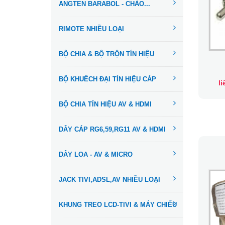
ANGTEN BARABOL - CHẢO...
RIMOTE NHIỀU LOẠI
BỘ CHIA & BỘ TRỘN TÍN HIỆU
BỘ KHUẾCH ĐẠI TÍN HIỆU CÁP
l
BỘ CHIA TÍN HIỆU AV & HDMI
DÂY CÁP RG6,59,RG11 AV & HDMI
DÂY LOA - AV & MICRO
JACK TIVI,ADSL,AV NHIỀU LOẠI
KHUNG TREO LCD-TIVI & MÁY CHIẾU