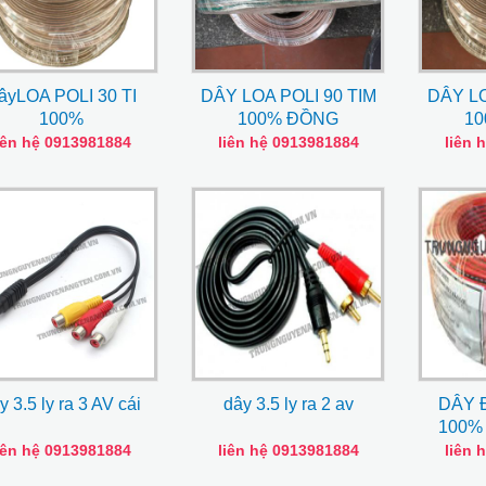
âyLOA POLI 30 TI
DÂY LOA POLI 90 TIM
DÂY LO
100%
100% ĐỒNG
1
iên hệ 0913981884
liên hệ 0913981884
liên 
y 3.5 ly ra 3 AV cái
dây 3.5 ly ra 2 av
DÂY 
100%
iên hệ 0913981884
liên hệ 0913981884
liên 