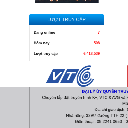
LƯỢT TRUY CẬP
Đang online
7
Hôm nay
508
Lượt truy cập
6,418,539
ĐẠI LÝ ỦY QUYỀN TRU
Chuyên lắp đặt truyền hình K+, VTC & AVG và k
Mã
Địa chỉ giao dịch
Nhà riêng: 329/7 đường TTH 22 ( 
Điện thoại : 08.2241 0653 - 