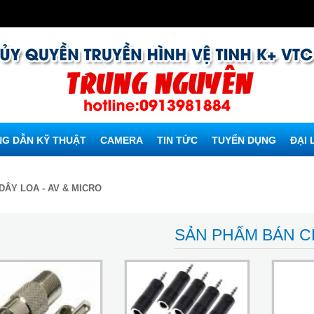
G DẪN KỸ THUẬT
CAMERA
TIN TỨC
TUYỂN DỤNG
ĐẠI 
DÂY LOA - AV & MICRO
SẢN PHẨM BÁN 