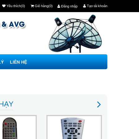
Yêu thích(0)
Giỏ hàng(0)
Tạo tài khoản
Đăng nhập
LÝ
LIÊN HỆ
CHẠY