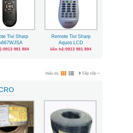
te Tivi Sharp
Remote Tivi Sharp
Remote T
A667WJSA
Aquos LCD
GA52
hệ:0913 981 884
liên hệ:0913 981 884
liên hệ:0
Sắp xếp
Hiển thị
ICRO