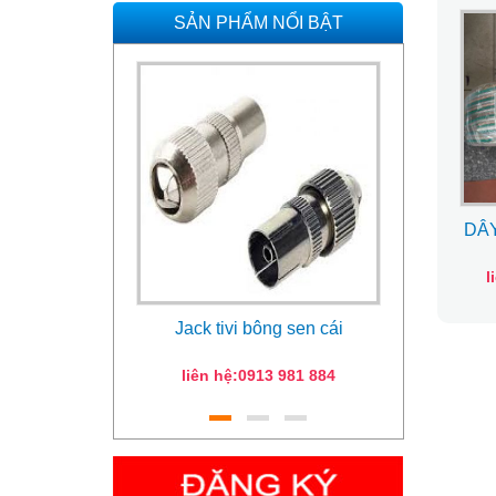
SẢN PHẨM NỔI BẬT
DÂY
l
Jack tivi bông sen cái
Remot
liên hệ:0913 981 884
Giá