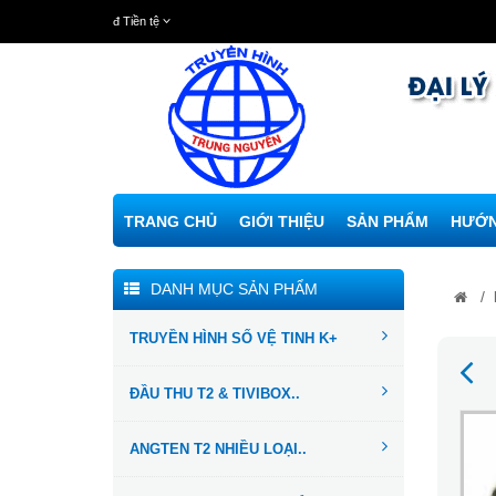
đ
Tiền tệ
TRANG CHỦ
GIỚI THIỆU
SẢN PHẨM
HƯỚN
DANH MỤC SẢN PHẨM
/
TRUYỀN HÌNH SỐ VỆ TINH K+
ĐẦU THU T2 & TIVIBOX..
ANGTEN T2 NHIỀU LOẠI..