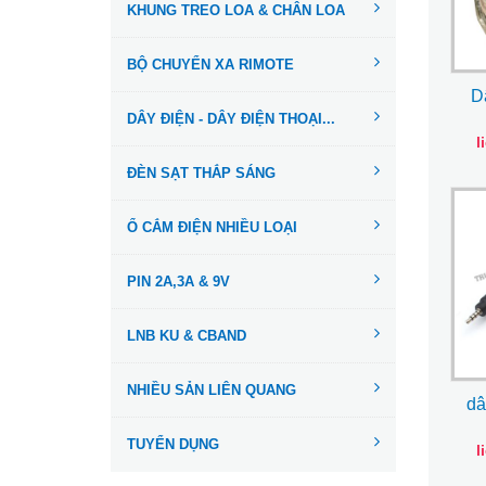
KHUNG TREO LOA & CHÂN LOA
BỘ CHUYỂN XA RIMOTE
D
DÂY ĐIỆN - DÂY ĐIỆN THOẠI...
l
ĐÈN SẠT THẮP SÁNG
Ổ CẮM ĐIỆN NHIỀU LOẠI
PIN 2A,3A & 9V
LNB KU & CBAND
NHIỀU SẢN LIÊN QUANG
dâ
TUYỂN DỤNG
l