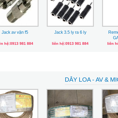
Jack av vặn f5
Jack 3.5 ly ra 6 ly
Remo
G
iên hệ:0913 981 884
liên hệ:0913 981 884
liên 
DÂY LOA - AV & M