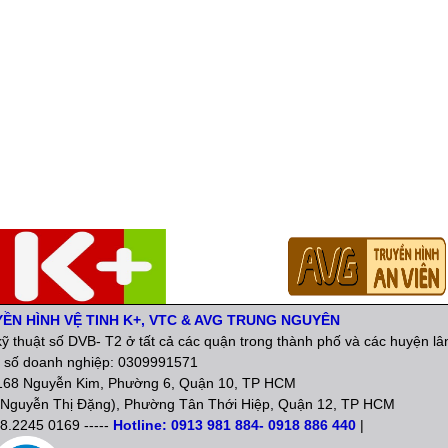
YỀN HÌNH VỆ TINH K+, VTC & AVG TRUNG NGUYÊN
ỹ thuật số DVB- T2 ở tất cả các quận trong thành phố và các huyện lâ
 số doanh nghiệp: 0309991571
: 168 Nguyễn Kim, Phường 6, Quận 10, TP HCM
Nguyễn Thị Đặng), Phường Tân Thới Hiệp, Quận 12, TP HCM
08.2245 0169 -----
Hotline: 0913 981 884- 0918 886 440
|